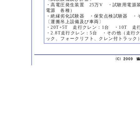
・高電圧発生装置 25万V ・試験用電源
電源 各種）
・絶縁劣化試験器 ・保安点検試験器 ・
〔運搬吊上設備及び車両〕
・20T+5T 走行クレン：1台 ・10T 走
・2.8T走行クレン：5台 ・その他（走行
ック、フォークリフト、クレン付トラック