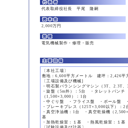
代表取締役社長 平尾 隆嗣
2,000万円
電気機械製作・修理・販売
〔本社工場〕
敷地：6,600平方メートル 建坪：2,426
〔工場設備及び機械]
・明石製バランシングマシン（3T、2.3T、3
・旋盤（5m外）：5台 ・タレットパンチ
（1,500×3,000）：1台
・中ぐり盤 ・フライス盤 ・ボール盤 
・ブレーキプレス（125T×3,000以下）：2
・真空浄油機：1台 ・真空乾燥機（2,500×3
基
・加熱乾燥室：１基 ・熱風乾燥室：１基
〔試験設備及び計器〕